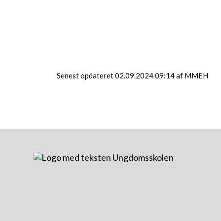
Færdselsrelateret førstehjælp Bil - ventelisten
U.V.-sted
Ungecentret - 10. klasse
Åbent for tilmelding
Senest opdateret 02.09.2024 09:14 af MMEH